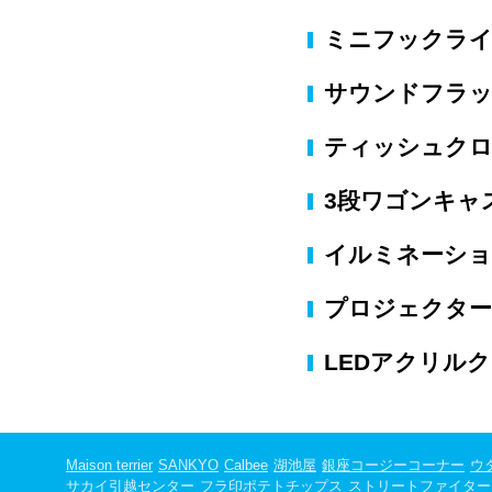
ミニフックラ
サウンドフラ
ティッシュク
3段ワゴンキ
イルミネーシ
プロジェクタ
LEDアクリル
Maison terrier
SANKYO
Calbee
湖池屋
銀座コージーコーナー
ウ
サカイ引越センター
フラ印ポテトチップス
ストリートファイター