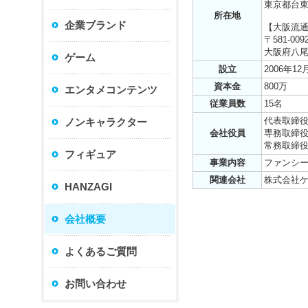
東京都台東
所在地
企業ブランド
【大阪流通
〒581-009
大阪府八尾市
ゲーム
設立
2006年12
資本金
800万
エンタメコンテンツ
従業員数
15名
代表取締
ノンキャラクター
会社役員
専務取締
常務取締
フィギュア
事業内容
ファンシ
関連会社
株式会社
HANZAGI
会社概要
よくあるご質問
お問い合わせ