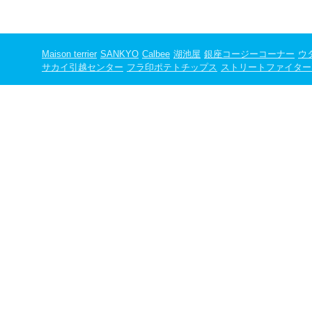
Maison terrier
SANKYO
Calbee
湖池屋
銀座コージーコーナー
ウ
サカイ引越センター
フラ印ポテトチップス
ストリートファイター