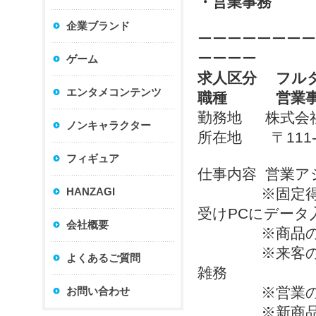
・営業事務 
企業ブランド
ーーーーーーーー
ーーーー
ゲーム
求人区分 フル
エンタメコンテンツ
職種 営業
勤務地 株式会
ノンキャラクター
所在地 〒111-
フィギュア
仕事内容
営業ア
HANZAGI
※固定得意先か
受けPCにデータ
会社概要
※商品の在庫
※来客の応対
よくあるご質問
雑務
※営業のサ
お問い合わせ
※新商品の企