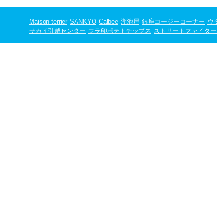
Maison terrier
SANKYO
Calbee
湖池屋
銀座コージーコーナー
ウ
サカイ引越センター
フラ印ポテトチップス
ストリートファイター