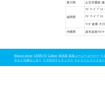
香川県
お宝市番館 
ｱﾄﾞｱｰｽﾞﾌﾟﾗ
ｱﾄﾞｱｰｽﾞﾌﾟﾗ
福岡県
ﾏﾝｶﾞ倉庫 大
沖縄県
楽市楽座ｲｵﾝﾓ
Maison terrier
SANKYO
Calbee
湖池屋
銀座コージーコーナー
ウ
サカイ引越センター
フラ印ポテトチップス
ストリートファイター