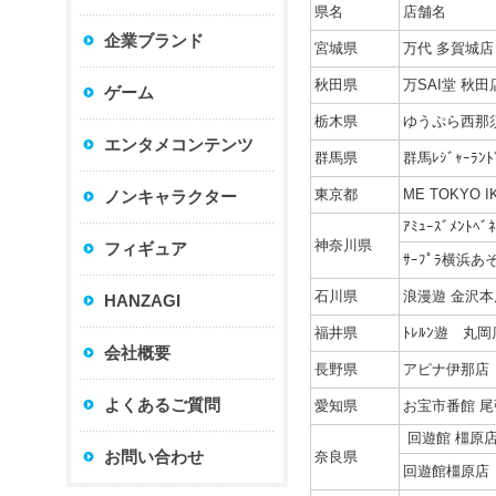
県名
店舗名
企業ブランド
宮城県
万代 多賀城店
秋田県
万SAI堂 秋田
ゲーム
栃木県
ゆうぷら西那
エンタメコンテンツ
群馬県
群馬ﾚｼﾞｬｰﾗﾝ
東京都
ME TOKYO I
ノンキャラクター
ｱﾐｭｰｽﾞﾒﾝﾄﾍ
神奈川県
フィギュア
ｻｰﾌﾟﾗ横浜あ
石川県
浪漫遊 金沢本
HANZAGI
福井県
ﾄﾚﾙﾝ遊 丸岡
会社概要
長野県
アピナ伊那店
よくあるご質問
愛知県
お宝市番館 
回遊館 橿原
お問い合わせ
奈良県
回遊館橿原店