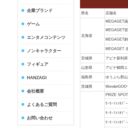
企業ブランド
県名
店舗名
MEGAGET
ゲーム
MEGAGET
北海道
エンタメコンテンツ
MEGAGET
MEGAGET
ノンキャラクター
宮城県
アピナ新利府
フィギュア
山形県
アピナ鶴岡エ
福島県
ゆうぷら郡山
HANZAGI
茨城県
WonderGO
会社概要
PRIZE SP
ﾓｰﾘｰﾌｧﾝﾀｼ
よくあるご質問
ﾓｰﾘｰﾌｧﾝﾀｼ
お問い合わせ
ﾓｰﾘｰﾌｧﾝﾀｼ