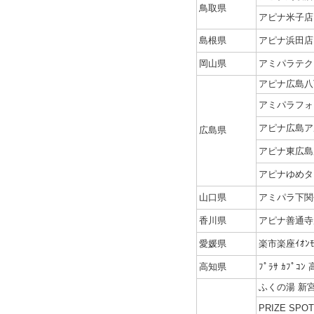
鳥取県
アピナ米子店
島根県
アピナ浜田店
岡山県
アミパラテク
アピナ広島八
アミパラフォ
アピナ広島ア
広島県
アピナ東広島
アピナゆめタ
山口県
アミパラ下関
香川県
アピナ善通寺
愛媛県
楽市楽座ｲｵﾝ
高知県
ﾌﾟﾗｻ ｶﾌﾟｺﾝ
ふくの湯 新
PRIZE SPO