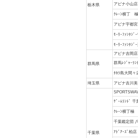
アピナ小山店
栃木県
ｸﾚｰﾝ横丁 
アピナ宇都宮
ﾓｰﾘｰﾌｧﾝﾀｼﾞ
ﾓｰﾘｰﾌｧﾝﾀ
アピナ吉岡店
群馬ﾚｼﾞｬｰﾗ
群馬県
ﾀｶﾗ島大間々
埼玉県
アピナ吉川美
SPORTSW
ｹﾞｰﾑﾗﾝﾄﾞ 千
ｸﾚｰﾝ横丁極
千葉鑑定団 
ｱﾄﾞｱｰｽﾞ柏店
千葉県