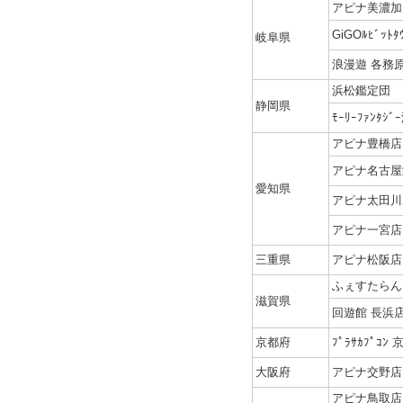
アピナ美濃加
GiGOﾙﾋﾞｯﾄ
岐阜県
浪漫遊 各務
浜松鑑定団
静岡県
ﾓｰﾘｰﾌｧﾝﾀ
アピナ豊橋店
アピナ名古屋
愛知県
アピナ太田川
アピナ一宮店
三重県
アピナ松阪店
ふぇすたらん
滋賀県
回遊館 長浜
京都府
ﾌﾟﾗｻｶﾌﾟｺﾝ
大阪府
アピナ交野店
アピナ鳥取店