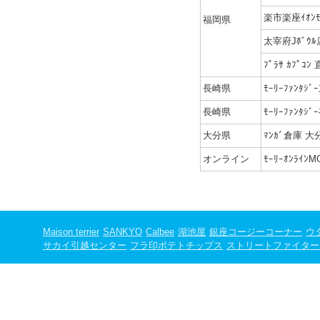
楽市楽座ｲｵﾝ
福岡県
太宰府Jﾎﾞｳﾙ
ﾌﾟﾗｻ ｶﾌﾟｺﾝ
長崎県
ﾓｰﾘｰﾌｧﾝﾀｼ
長崎県
ﾓｰﾘｰﾌｧﾝﾀｼ
大分県
ﾏﾝｶﾞ倉庫 
オンライン
ﾓｰﾘｰｵﾝﾗｲﾝM
Maison terrier
SANKYO
Calbee
湖池屋
銀座コージーコーナー
ウ
サカイ引越センター
フラ印ポテトチップス
ストリートファイター