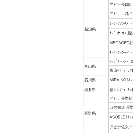
アピナ長岡店
アピナ上越イ
ﾓｰﾘｰﾌｧﾝﾀｼ
新潟県
ｶﾌﾟｺｻｰｶｽ 
MEGAGET
ﾓｰﾘｰﾌｧﾝﾀｼ
ﾄﾚｼﾞｬｰﾗﾝﾄ
富山県
富山ﾚｼﾞｬｰﾗ
石川県
MIRAINOｲｵ
福井県
福井ﾚｼﾞｬｰﾗ
アピナ長野駅
万代書店 長
長野県
ASOBLEｲｵ
アピナ佐久イ