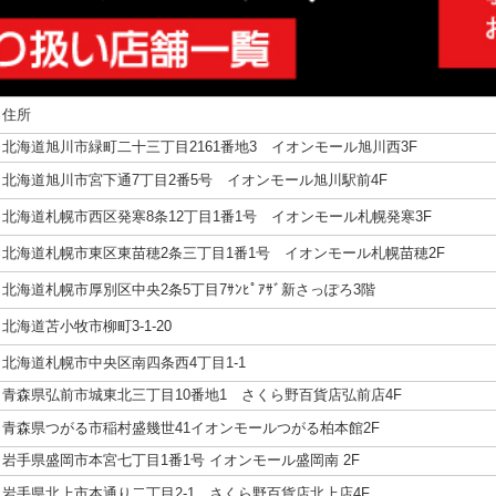
住所
北海道旭川市緑町二十三丁目2161番地3 イオンモール旭川西3F
北海道旭川市宮下通7丁目2番5号 イオンモール旭川駅前4F
北海道札幌市西区発寒8条12丁目1番1号 イオンモール札幌発寒3F
北海道札幌市東区東苗穂2条三丁目1番1号 イオンモール札幌苗穂2F
北海道札幌市厚別区中央2条5丁目7ｻﾝﾋﾟｱｻﾞ新さっぽろ3階
北海道苫小牧市柳町3-1-20
北海道札幌市中央区南四条西4丁目1-1
青森県弘前市城東北三丁目10番地1 さくら野百貨店弘前店4F
青森県つがる市稲村盛幾世41イオンモールつがる柏本館2F
岩手県盛岡市本宮七丁目1番1号 イオンモール盛岡南 2F
岩手県北上市本通り二丁目2-1 さくら野百貨店北上店4F