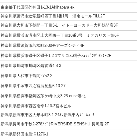
東京都千代田区外神田1-13-1Akihabara ex
神奈川県藤沢市辻堂新町四丁目1番1号 湘南モールFILL2F
神奈川県大和市下鶴間一丁目3-1 イトーヨーカドー大和鶴間店3F
神奈川県横浜市港南区上大岡西一丁目18番3号 ミオカリスト館6F
神奈川県横須賀市若松町2-30モアーズシティ4F
神奈川県横浜市磯子区磯子1-2-1マリコム磯子ｼｮｯﾋﾟﾝｸﾞｾﾝﾀｰ2F
神奈川県川崎市川崎区鋼管通4-8-3
神奈川県大和市下鶴間2752-2
神奈川県平塚市四之宮鹿見堂6-10-27
神奈川県横浜市都筑区茅ケ崎中央3-25 aune港北
神奈川県横浜市西区南幸1-10-3宮本ビル
新潟県新潟市東区大形本町3-1-2ｲｵﾝ新潟東内ｹﾞｰﾑｺｰﾅｰ
新潟県長岡市千秋2-278ｱﾋﾟﾀRIVERSIDE SENSHU 長岡店 2F
新潟県新発田市島潟1276-1