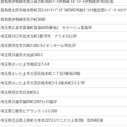
群馬県伊勢崎市西小保方町368ｽﾏｰｸ伊勢崎 ｾｶﾞｽﾏｰｸ伊勢崎3F302区画
群馬県太田市植木野町253-1ｶﾝｹﾝﾌﾟﾗｻﾞWOW2号館ｶﾞﾗｸﾀ鑑定団ｽｰﾊﾟｰﾓｰﾙｶﾝｹ
群馬県伊勢崎市宮子町3090
埼玉県久喜市菖蒲町菖蒲6005番地1 モラージュ菖蒲3F
埼玉県川口市並木元町1番79号 アリオ川口3F
埼玉県羽生市川崎2-281-3イオンモール羽生2F
埼玉県川越市大仙波340-1
埼玉県さいたま市南区辻7-2-8
埼玉県さいたま市大宮区桜木町二丁目3番地24階
埼玉県さいたま市大宮区桜木町2-1-1桜木町2-1-1 5F
埼玉県所沢市日吉町8-1
埼玉県川越市脇田町105ｱﾄﾚ川越1F
埼玉県三郷市ピアラシティ1-1-200
埼玉県児玉郡上里町七本木2272-1ウニクス上里2階 B204区画