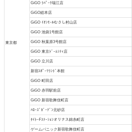
GiGO ﾗﾊﾟｰｸ瑞江店
GiGO総本店
GiGO ｲｵﾝﾓｰﾙむさし村山店
GiGO 池袋1号館店
GiGO 秋葉原3号館店
東京都
GiGO 東京ﾄﾞｰﾑｼﾃｨ店
GiGO 立川店
新宿ｽﾎﾟｰﾂﾗﾝﾄﾞ本館
GiGO 町田店
GiGO 赤羽駅前店
GiGO 新宿歌舞伎町店
ﾊﾛｰｽﾞｶﾞｰﾃﾞﾝ北砂店
ﾀｲﾄｰFｽﾃｰｼｮﾝオリナス錦糸町店
ゲームパニック新宿歌舞伎町店