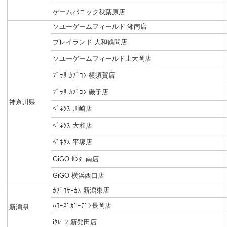
ゲームパニック秋葉原店
ソユーゲームフィールド 湘南店
プレイランド 大和鶴間店
ソユーゲームフィールド上大岡店
ﾌﾟﾗｻ ｶﾌﾟｺﾝ 横須賀店
ﾌﾟﾗｻ ｶﾌﾟｺﾝ 磯子店
神奈川県
ﾍﾞﾈｸｽ 川崎店
ﾍﾞﾈｸｽ 大和店
ﾍﾞﾈｸｽ 平塚店
GiGO ｾﾝﾀｰ南店
GiGO 横浜西口店
ｶﾌﾟｺｻｰｶｽ 新潟東店
ﾊﾛｰｽﾞｶﾞｰﾃﾞﾝ長岡店
新潟県
iｸﾚｰﾝ 新発田店