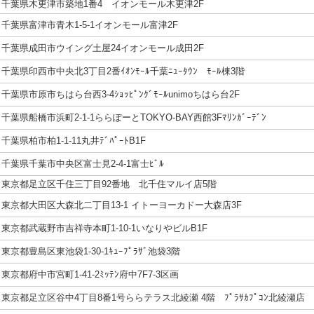
千葉県木更津市築地1番4 イオンモール木更津2F
千葉県富津市青木1-5-1イオンモール富津2F
千葉県成田市ウイング土屋24イオンモール成田2F
千葉県印西市中央北3丁目2番ｲｵﾝﾓｰﾙ千葉ﾆｭｰﾀｳﾝ ﾓｰﾙ棟3階
千葉県市原市ちはら台西3-4ｼｮｯﾋﾟﾝｸﾞﾓｰﾙunimoちはら台2F
千葉県船橋市浜町2-1-1ららぽーとTOKYO-BAY西館3Fﾏﾘﾝｶﾞｰﾃﾞﾝ
千葉県柏市柏1-1-11丸井ﾃﾞﾊﾟｰﾄB1F
千葉県千葉市中央区富士見2-4-1富士ﾋﾞﾙ
東京都足立区千住三丁目92番地 北千住マルイ店5階
東京都大田区大森北二丁目13-1 イトーヨーカドー大森店3F
東京都武蔵野市吉祥寺本町1-10-1いなりやビルB1F
東京都豊島区東池袋1-30-1ｷｭｰﾌﾟﾗｻﾞ池袋3階
東京都府中市宮町1-41-2ﾐｯﾃﾝ府中7F7-3区画
東京都足立区谷中4丁目8番1号ららテラス北綾瀬 4階 ﾌﾟﾗｻｶﾌﾟｺﾝ北綾瀬店