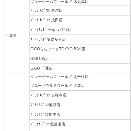
ソユーゲームフィールド 木更津店
ﾌﾟﾗｻ ｶﾌﾟｺﾝ 富津店
ﾌﾟﾗｻ ｶﾌﾟｺﾝ 成田店
ｹﾞｰﾑﾗﾝﾄﾞ 千葉ﾆｭｰﾀｳﾝ店
千葉県
ｹﾞｰﾑﾗﾝﾄﾞちはら台店
GiGOららぽーとTOKYO-BAY店
GiGO 柏店
GiGO 千葉店
ソユーゲームフィールド 北千住店
ソユーザウルスワールド 大森店
ﾌﾟﾗｻ ｶﾌﾟｺﾝ 吉祥寺店
ﾌﾟﾗｻｶﾌﾟｺﾝ池袋店
ﾌﾟﾗｻｶﾌﾟｺﾝ府中店
ﾌﾟﾗｻｶﾌﾟｺﾝ 北綾瀬店