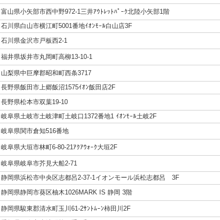
富山県小矢部市西中野972-1三井ｱｳﾄﾚｯﾄﾊﾟｰｸ北陸小矢部1階
石川県白山市横江町5001番地ｲｵﾝﾓｰﾙ白山店3F
石川県金沢市戸板西2-1
福井県坂井市丸岡町高柳13-10-1
山梨県中巨摩郡昭和町西条3717
長野県飯田市上郷飯沼1575ｲｵﾝ飯田店2F
長野県松本市双葉19-10
岐阜県土岐市土岐津町土岐口1372番地1 ｲｵﾝﾓｰﾙ土岐2F
岐阜県関市倉知516番地
岐阜県大垣市林町6-80-21ｱｸｱｳｫｰｸ大垣2F
岐阜県岐阜市芥見大船2-71
静岡県浜松市中央区志都呂2-37-1イオンモール浜松志都呂 3F
静岡県静岡市葵区柚木1026MARK IS 静岡 3階
静岡県駿東郡清水町玉川61-2ｻﾝﾄﾑｰﾝ柿田川2F