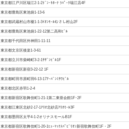
東京都江戸川区瑞江2-1-2ﾄﾞﾝ･ｷﾎｰﾃ ﾗﾊﾟｰｸ瑞江店4F
東京都豊島区東池袋1-13-6
東京都武蔵村山市榎1-1-3ｲｵﾝﾓｰﾙむさし村山2F
東京都豊島区東池袋1-22-12第二高和ﾋﾞﾙ
東京都千代田区外神田1-11-11
東京都文京区後楽1-3-61
東京都立川市柴崎町3-2-1ｻｻﾞﾝﾋﾞﾙ1F
東京都新宿区新宿3-22-12 1F
東京都町田市原町田6-13-17ｱｰﾊﾞﾝﾐｻﾜﾋﾞﾙ
東京都北区赤羽1-2-4
東京都新宿区歌舞伎町1-21-1第二東亜会館1F･2F
東京都江東区北砂2-17-1ｱﾘｵ北砂店ｱﾘｵﾓｰﾙ3F
東京都墨田区太平4-1-2オリナスモールB1F
東京都新宿区歌舞伎町1-20-1ﾋｭｰﾏｯｸｽﾊﾟﾋﾞﾘｵﾝ新宿歌舞伎町1F・2F