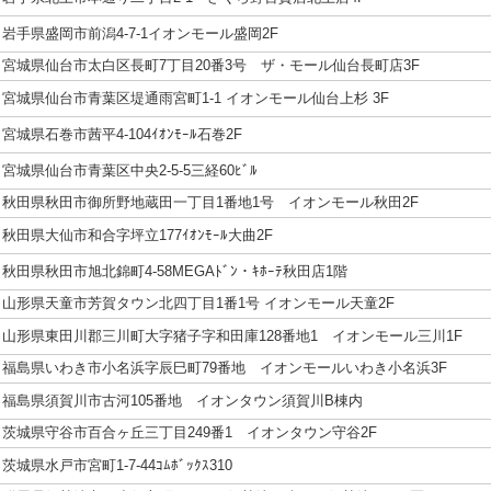
岩手県盛岡市前潟4-7-1イオンモール盛岡2F
宮城県仙台市太白区長町7丁目20番3号 ザ・モール仙台長町店3F
宮城県仙台市青葉区堤通雨宮町1-1 イオンモール仙台上杉 3F
宮城県石巻市茜平4-104ｲｵﾝﾓｰﾙ石巻2F
宮城県仙台市青葉区中央2-5-5三経60ﾋﾞﾙ
秋田県秋田市御所野地蔵田一丁目1番地1号 イオンモール秋田2F
秋田県大仙市和合字坪立177ｲｵﾝﾓｰﾙ大曲2F
秋田県秋田市旭北錦町4-58MEGAﾄﾞﾝ・ｷﾎｰﾃ秋田店1階
山形県天童市芳賀タウン北四丁目1番1号 イオンモール天童2F
山形県東田川郡三川町大字猪子字和田庫128番地1 イオンモール三川1F
福島県いわき市小名浜字辰巳町79番地 イオンモールいわき小名浜3F
福島県須賀川市古河105番地 イオンタウン須賀川B棟内
茨城県守谷市百合ヶ丘三丁目249番1 イオンタウン守谷2F
茨城県水戸市宮町1-7-44ｺﾑﾎﾞｯｸｽ310