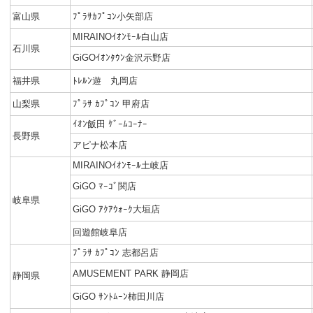
富山県
ﾌﾟﾗｻｶﾌﾟｺﾝ小矢部店
MIRAINOｲｵﾝﾓｰﾙ白山店
石川県
GiGOｲｵﾝﾀｳﾝ金沢示野店
福井県
ﾄﾚﾙﾝ遊 丸岡店
山梨県
ﾌﾟﾗｻ ｶﾌﾟｺﾝ 甲府店
ｲｵﾝ飯田 ｹﾞｰﾑｺｰﾅｰ
長野県
アピナ松本店
MIRAINOｲｵﾝﾓｰﾙ土岐店
GiGO ﾏｰｺﾞ関店
岐阜県
GiGO ｱｸｱｳｫｰｸ大垣店
回遊館岐阜店
ﾌﾟﾗｻ ｶﾌﾟｺﾝ 志都呂店
AMUSEMENT PARK 静岡店
静岡県
GiGO ｻﾝﾄﾑｰﾝ柿田川店