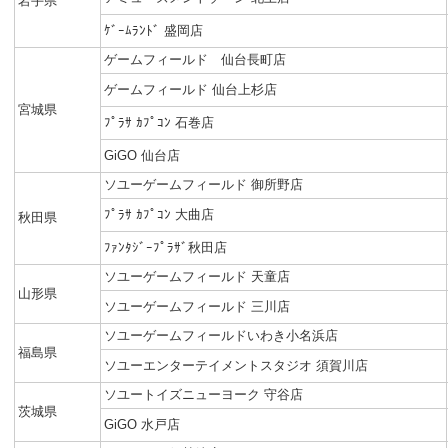
岩手県
ｹﾞｰﾑﾗﾝﾄﾞ 盛岡店
ゲームフィールド 仙台長町店
ゲームフィールド 仙台上杉店
宮城県
ﾌﾟﾗｻ ｶﾌﾟｺﾝ 石巻店
GiGO 仙台店
ソユーゲームフィールド 御所野店
ﾌﾟﾗｻ ｶﾌﾟｺﾝ 大曲店
秋田県
ﾌｧﾝﾀｼﾞｰﾌﾟﾗｻﾞ秋田店
ソユーゲームフィールド 天童店
山形県
ソユーゲームフィールド 三川店
ソユーゲームフィールドいわき小名浜店
福島県
ソユーエンターテイメントスタジオ 須賀川店
ソユートイズニューヨーク 守谷店
茨城県
GiGO 水戸店