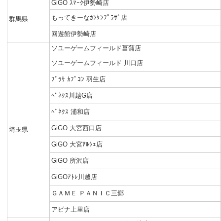
GiGO ｽﾏｰｸ伊勢崎店
もってきーなｶﾝｹﾝﾌﾟﾗｻﾞ店
群馬県
回遊館伊勢崎店
ソユーゲームフィールド菖蒲店
ソユーゲームフィールド 川口店
ﾌﾟﾗｻ ｶﾌﾟｺﾝ 羽生店
ﾍﾞﾈｸｽ川越G店
ﾍﾞﾈｸｽ 浦和店
GiGO 大宮西口店
埼玉県
GiGO 大宮ｱﾙｼｪ店
GiGO 所沢店
GiGOｱﾄﾚ川越店
ＧＡＭＥ ＰＡＮＩＣ三郷
アピナ上里店